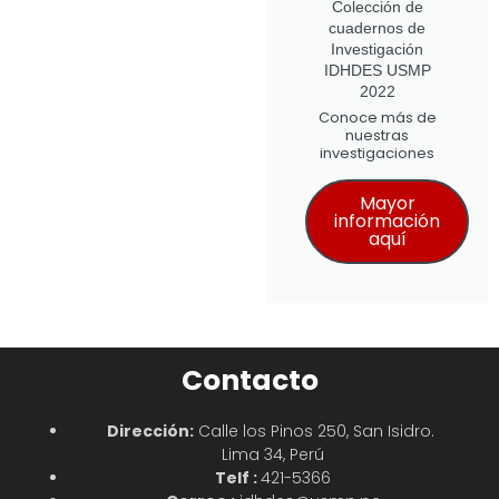
Colección de
cuadernos de
Investigación
IDHDES USMP
2022
Conoce más de
nuestras
investigaciones
Mayor
información
aquí
Contacto
Dirección:
Calle los Pinos 250, San Isidro.
Lima 34, Perú
Telf :
421-5366