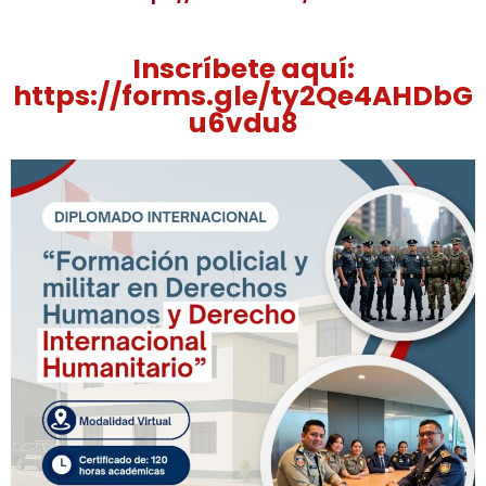
Inscríbete aquí:
https://forms.gle/ty2Qe4AHDbG
u6vdu8